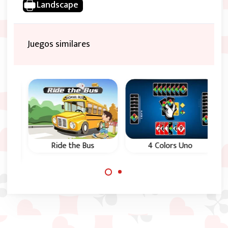
Landscape
Juegos similares
Ride the Bus
4 Colors Uno
Clásico solitario de
El clásico juego Uno.
31 puntos contra 3
Juega contra 1,2 o 3
contrincantes.
computadoras.