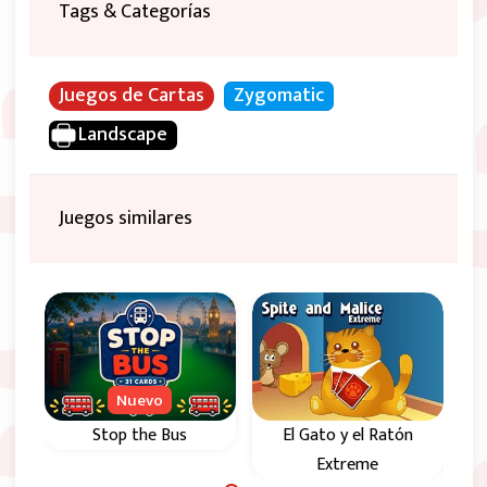
Tags & Categorías
Juegos de Cartas
Zygomatic
Landscape
Juegos similares
Nuevo
Stop the Bus
El Gato y el Ratón
Extreme