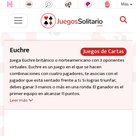
Más
Euchre
Juegos de Cartas
Juega Euchre británico o norteamericano con 3 oponentes
virtuales. Euchre es un juego en el que se hacen
combinaciones con cuatro jugadores, te asocias con el
jugador que está sentado frente a ti. Si logras triunfar,
debes ganar 3 manos o más en una ronda. El ganador es el
primer equipo en alcanzar 11 puntos.
Leer más
El orden de las cartas de triunfo de mayor a menor: - Joker
(Best Bower), solo presente en British Euchre - Right Bower
(La J del palo de triunfo) - Left Bower (la otra J del mismo
color que el palo de triunfo) - As - Rey - Reina - Diez - Nueve
Los otros palos tienen 6 o 5 cartas y el orden es: A, K, Q, (J),