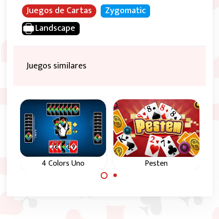
Juegos de Cartas
Zygomatic
Landscape
Juegos similares
4 Colors Uno
Pesten
El clásico juego Uno.
La versión
Juega contra 1,2 o 3
holandesa de Crazy
computadoras.
Eights se conoce