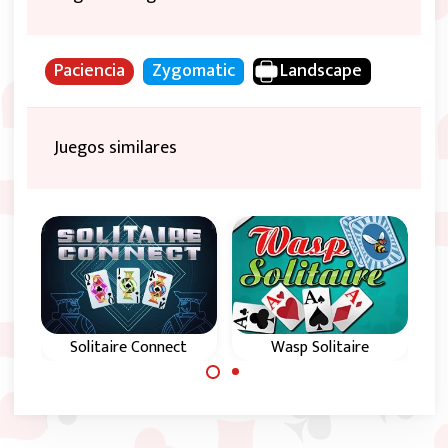
Paciencia
Zygomatic
Landscape
Juegos similares
Solitaire Connect
Wasp Solitaire
En el tablero,
Intenta eliminar
construye pilas por
todas las cartas de
palo del rey al as.