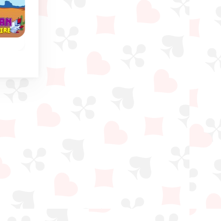
Wasp Solitaire
Algerian Patience
Juego de solitario
o
En el tablero, construye
mágico de Argelia.
e:
pilas por palo del rey al
as.