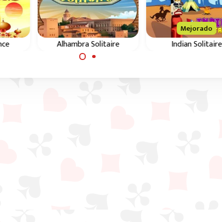
Mejorado
nce
Alhambra Solitaire
Indian Solitaire
rio
Juego de solitari
Difícil juego de cartas en
ia.
clásico y desafiant
el que solo puedes
Indian.
construir sobre la carta
de desecho/abierta
inferior.