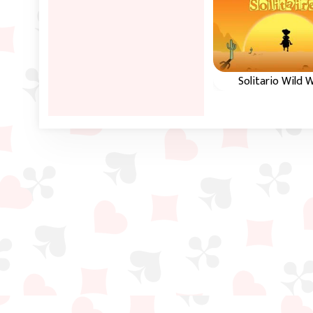
Solitario Wild 
Entretenido solita
estilo Klondike