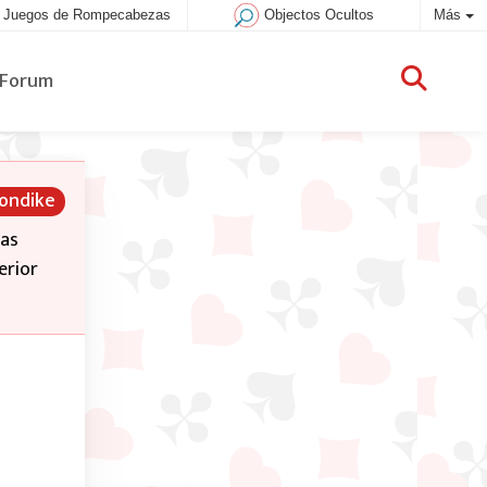
Juegos de Rompecabezas
Objectos Ocultos
Más
Forum
londike
las
erior