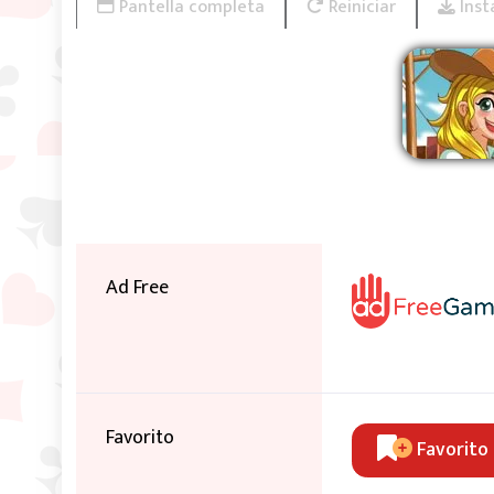
Pantella completa
Reiniciar
Inst
Ad Free
Favorito
Favorito