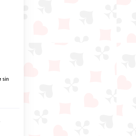
e
sin
t