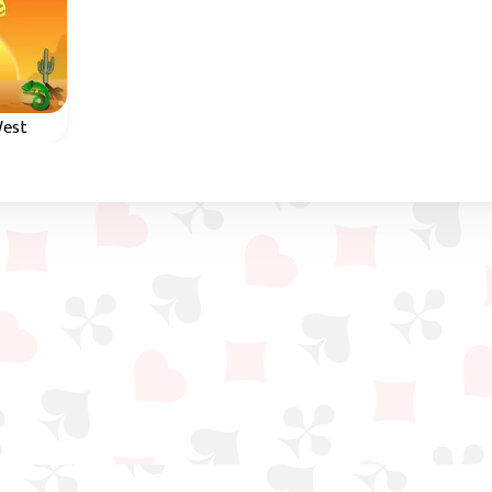
West
rio de
.