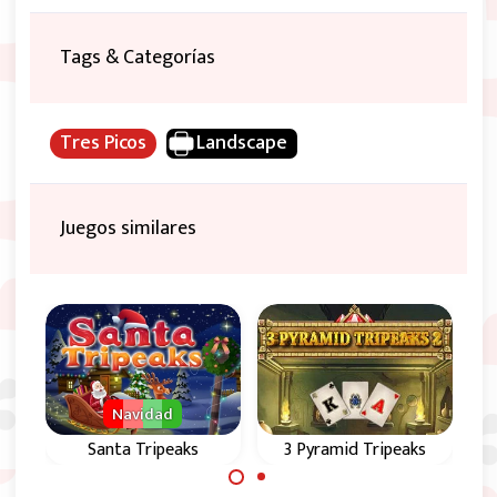
Tags & Categorías
Tres Picos
Landscape
Juegos similares
Navidad
re
Santa Tripeaks
3 Pyramid Tripeaks