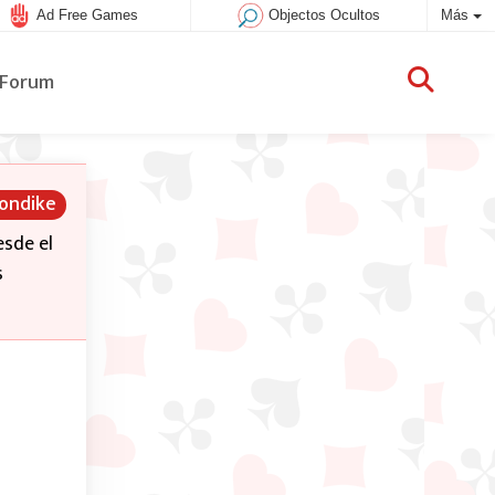
Ad Free Games
Objectos Ocultos
Más
Forum
londike
esde el
s