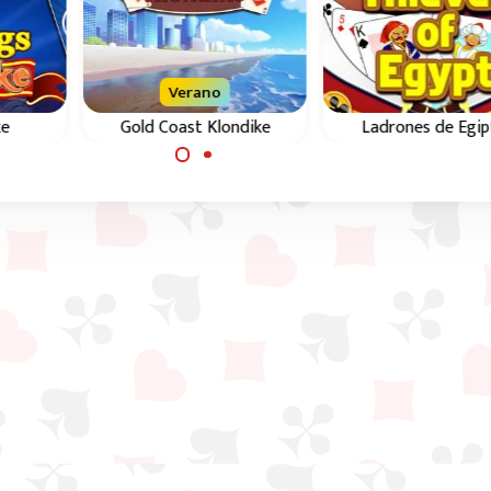
Verano
ke
Gold Coast Klondike
Ladrones de Egi
e con
Juego de cartas Klondike
Variante fácil del
tas
en 5 niveles de dificultad
Solitario de Cuare
crecientes.
Ladrones.