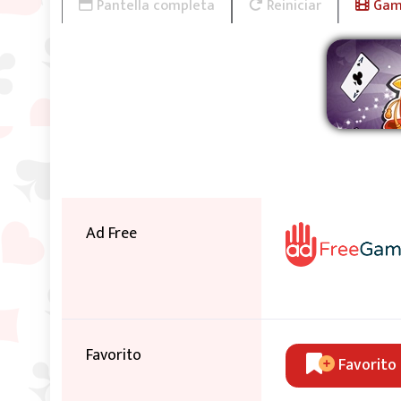
Pantella completa
Reiniciar
Game
Ad Free
Favorito
Favorito