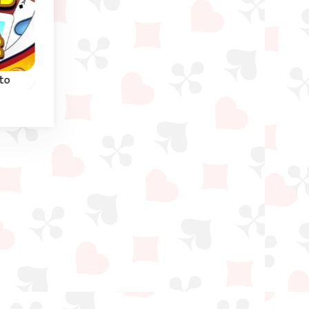
pto
Klondike Solitaire 2
Kings Klondike
Toma 1 o 3 cartas en
Solitario Klondike co
nta
este juego de Klondike
dos mazos y cartas
Solitario.
ocultas.