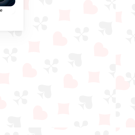
re
Montana Solitaire
Gaps Solitaire
ara
Usa los espacios libres
Usa los espacios par
as
para organizar todas las
organizar todas las
en
cartas en color y en
cartas en color y en
ey.
secuencia de 2 al Rey.
secuencia de 2 al Rey