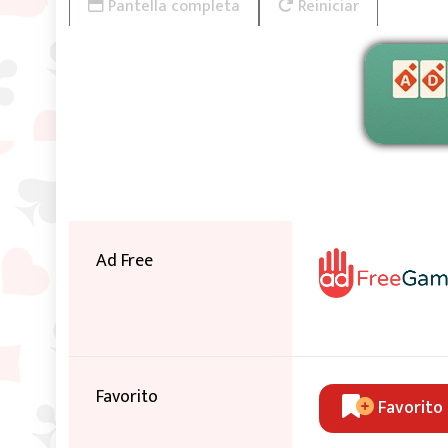
Pantella completa
Reiniciar
Ad Free
Favorito
Favorito