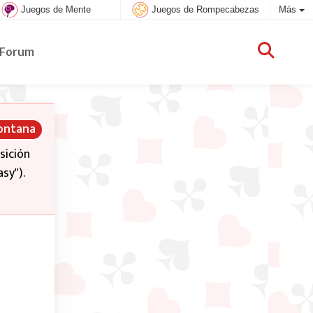
Juegos de Mente
Juegos de Rompecabezas
Más
Forum
Montana
sición
sy").