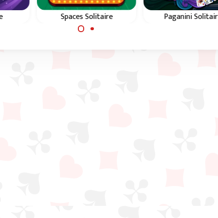
e
Spaces Solitaire
Paganini Solitai
para
Usa los espacios para
Usa los espacios p
las
organizar todas las
organizar todas l
y en
cartas en color y en
cartas en color y 
Rey.
secuencia de A al Rey.
secuencia de As al R