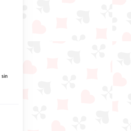
e
sin